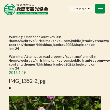
ニュース
Language
会員一覧
お問い合わせ
Warning
: Undefined array key 0 in
/home/webrave/kirishimakankou.com/public_html/system/wp
content/themes/kirishima_kankou2025/single.php
on
line
24
Warning
: Attempt to read property "cat_name" on null in
/home/webrave/kirishimakankou.com/public_html/system/wp
content/themes/kirishima_kankou2025/single.php
on
line
24
2016.1.29
IMG_1352-2.jpg