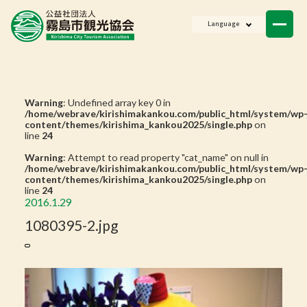
ニュース
Language
会員一覧
お問い合わせ
Warning
: Undefined array key 0 in
/home/webrave/kirishimakankou.com/public_html/system/wp
content/themes/kirishima_kankou2025/single.php
on
line
24
Warning
: Attempt to read property "cat_name" on null in
/home/webrave/kirishimakankou.com/public_html/system/wp
content/themes/kirishima_kankou2025/single.php
on
line
24
2016.1.29
1080395-2.jpg