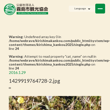
ニュース
Language
会員一覧
お問い合わせ
Warning
: Undefined array key 0 in
/home/webrave/kirishimakankou.com/public_html/system/wp
content/themes/kirishima_kankou2025/single.php
on
line
24
Warning
: Attempt to read property "cat_name" on null in
/home/webrave/kirishimakankou.com/public_html/system/wp
content/themes/kirishima_kankou2025/single.php
on
line
24
2016.1.29
1429919764728-2.jpg