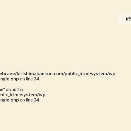
ニュース
観
会員一覧
お問い合わせ
brave/kirishimakankou.com/public_html/system/wp-
ingle.php
on line
24
" on null in
blic_html/system/wp-
ingle.php
on line
24
g