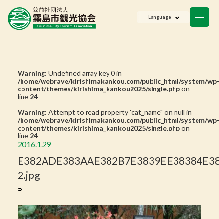
ニュース
Language
会員一覧
お問い合わせ
Warning
: Undefined array key 0 in
/home/webrave/kirishimakankou.com/public_html/system/wp
content/themes/kirishima_kankou2025/single.php
on
line
24
Warning
: Attempt to read property "cat_name" on null in
/home/webrave/kirishimakankou.com/public_html/system/wp
content/themes/kirishima_kankou2025/single.php
on
line
24
2016.1.29
E382ADE383AAE382B7E3839EE38384E38
2.jpg