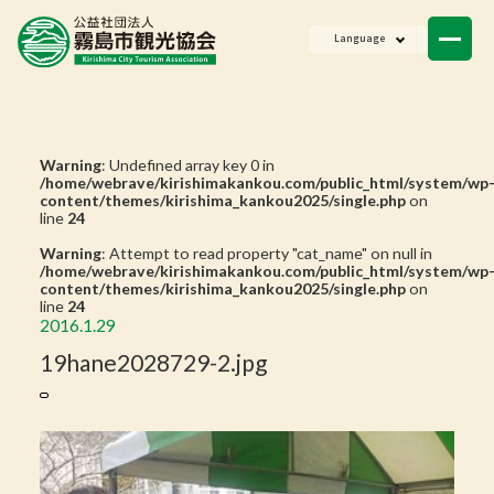
ニュース
Language
会員一覧
お問い合わせ
Warning
: Undefined array key 0 in
/home/webrave/kirishimakankou.com/public_html/system/wp
content/themes/kirishima_kankou2025/single.php
on
line
24
Warning
: Attempt to read property "cat_name" on null in
/home/webrave/kirishimakankou.com/public_html/system/wp
content/themes/kirishima_kankou2025/single.php
on
line
24
2016.1.29
19hane2028729-2.jpg