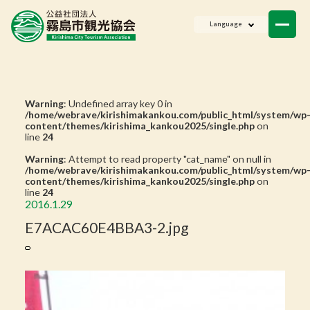
ニュース
Language
会員一覧
お問い合わせ
Warning
: Undefined array key 0 in
/home/webrave/kirishimakankou.com/public_html/system/wp
content/themes/kirishima_kankou2025/single.php
on
line
24
Warning
: Attempt to read property "cat_name" on null in
/home/webrave/kirishimakankou.com/public_html/system/wp
content/themes/kirishima_kankou2025/single.php
on
line
24
2016.1.29
E7ACAC60E4BBA3-2.jpg