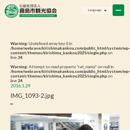
ニュース
Language
会員一覧
お問い合わせ
Warning
: Undefined array key 0 in
/home/webrave/kirishimakankou.com/public_html/system/wp
content/themes/kirishima_kankou2025/single.php
on
line
24
Warning
: Attempt to read property "cat_name" on null in
/home/webrave/kirishimakankou.com/public_html/system/wp
content/themes/kirishima_kankou2025/single.php
on
line
24
2016.1.29
IMG_1093-2.jpg