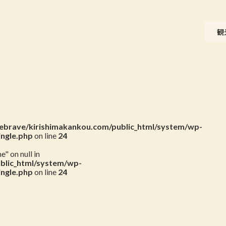
ニュース
観
会員一覧
お問い合わせ
brave/kirishimakankou.com/public_html/system/wp-
ingle.php
on line
24
" on null in
blic_html/system/wp-
ingle.php
on line
24