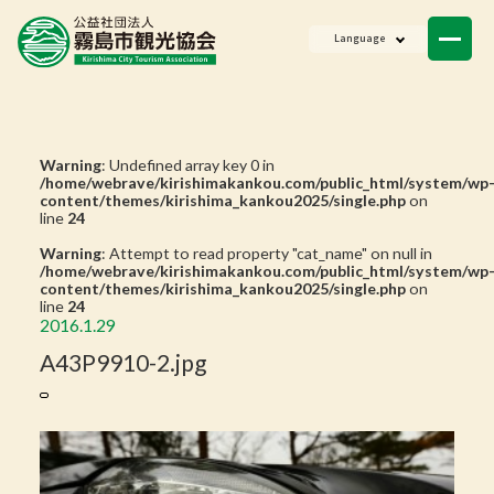
ニュース
Language
会員一覧
お問い合わせ
Warning
: Undefined array key 0 in
/home/webrave/kirishimakankou.com/public_html/system/wp
content/themes/kirishima_kankou2025/single.php
on
line
24
Warning
: Attempt to read property "cat_name" on null in
/home/webrave/kirishimakankou.com/public_html/system/wp
content/themes/kirishima_kankou2025/single.php
on
line
24
2016.1.29
A43P9910-2.jpg