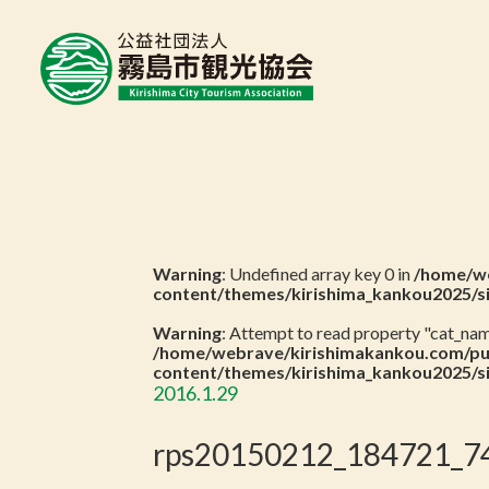
Warning
: Undefined array key 0 in
/home/we
content/themes/kirishima_kankou2025/s
Warning
: Attempt to read property "cat_name
/home/webrave/kirishimakankou.com/pu
content/themes/kirishima_kankou2025/s
2016.1.29
rps20150212_184721_74