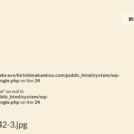
ニュース
観
会員一覧
お問い合わせ
brave/kirishimakankou.com/public_html/system/wp-
ingle.php
on line
24
" on null in
blic_html/system/wp-
ingle.php
on line
24
2-3.jpg