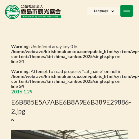
ニュース
Language
会員一覧
お問い合わせ
Warning
: Undefined array key 0 in
/home/webrave/kirishimakankou.com/public_html/system/wp
content/themes/kirishima_kankou2025/single.php
on
line
24
Warning
: Attempt to read property "cat_name" on null in
/home/webrave/kirishimakankou.com/public_html/system/wp
content/themes/kirishima_kankou2025/single.php
on
line
24
2016.1.29
E6B885E5A7ABE6B8A9E6B389E29886-
2.jpg