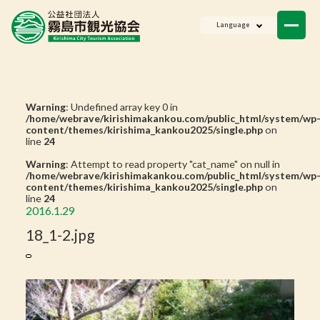
ニュース
Language
会員一覧
お問い合わせ
Warning
: Undefined array key 0 in
/home/webrave/kirishimakankou.com/public_html/system/wp
content/themes/kirishima_kankou2025/single.php
on
line
24
Warning
: Attempt to read property "cat_name" on null in
/home/webrave/kirishimakankou.com/public_html/system/wp
content/themes/kirishima_kankou2025/single.php
on
line
24
2016.1.29
18_1-2.jpg