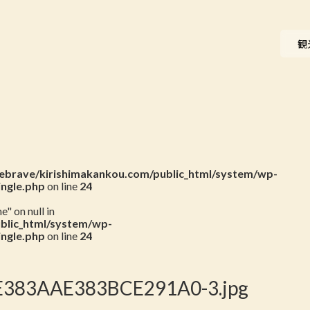
ニュース
観
会員一覧
お問い合わせ
brave/kirishimakankou.com/public_html/system/wp-
ingle.php
on line
24
" on null in
blic_html/system/wp-
ingle.php
on line
24
383AAE383BCE291A0-3.jpg