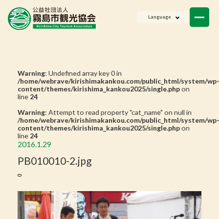
ニュース
Language
会員一覧
お問い合わせ
Warning
: Undefined array key 0 in
/home/webrave/kirishimakankou.com/public_html/system/wp
content/themes/kirishima_kankou2025/single.php
on
line
24
Warning
: Attempt to read property "cat_name" on null in
/home/webrave/kirishimakankou.com/public_html/system/wp
content/themes/kirishima_kankou2025/single.php
on
line
24
2016.1.29
PB010010-2.jpg