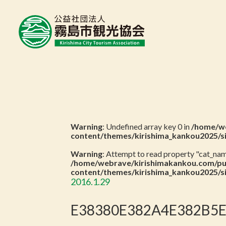
Warning
: Undefined array key 0 in
/home/we
content/themes/kirishima_kankou2025/s
Warning
: Attempt to read property "cat_name
/home/webrave/kirishimakankou.com/pu
content/themes/kirishima_kankou2025/s
2016.1.29
E38380E382A4E382B5E3