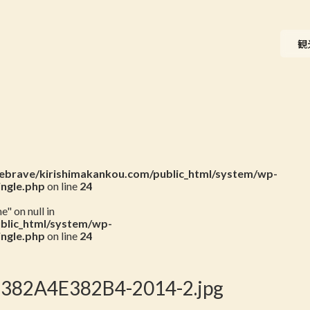
ニュース
観
会員一覧
お問い合わせ
brave/kirishimakankou.com/public_html/system/wp-
ingle.php
on line
24
" on null in
blic_html/system/wp-
ingle.php
on line
24
82A4E382B4-2014-2.jpg