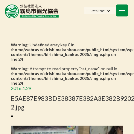
ニュース
Language
会員一覧
お問い合わせ
Warning
: Undefined array key 0 in
/home/webrave/kirishimakankou.com/public_html/system/wp
content/themes/kirishima_kankou2025/single.php
on
line
24
Warning
: Attempt to read property "cat_name" on null in
/home/webrave/kirishimakankou.com/public_html/system/wp
content/themes/kirishima_kankou2025/single.php
on
line
24
2016.1.29
E5AE87E983BDE38387E382A3E382B9202
2.jpg