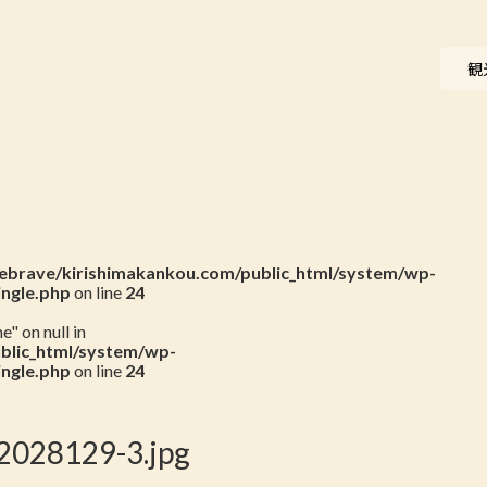
ニュース
観
会員一覧
お問い合わせ
brave/kirishimakankou.com/public_html/system/wp-
ingle.php
on line
24
" on null in
blic_html/system/wp-
ingle.php
on line
24
028129-3.jpg