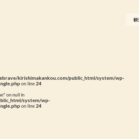
ニュース
観
会員一覧
お問い合わせ
brave/kirishimakankou.com/public_html/system/wp-
ingle.php
on line
24
" on null in
blic_html/system/wp-
ingle.php
on line
24