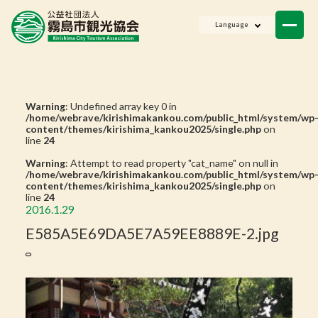
ニュース
Language
会員一覧
お問い合わせ
Warning
: Undefined array key 0 in
/home/webrave/kirishimakankou.com/public_html/system/wp
content/themes/kirishima_kankou2025/single.php
on
line
24
Warning
: Attempt to read property "cat_name" on null in
/home/webrave/kirishimakankou.com/public_html/system/wp
content/themes/kirishima_kankou2025/single.php
on
line
24
2016.1.29
E585A5E69DA5E7A59EE8889E-2.jpg