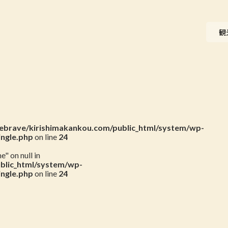
ニュース
観
会員一覧
お問い合わせ
brave/kirishimakankou.com/public_html/system/wp-
ingle.php
on line
24
" on null in
blic_html/system/wp-
ingle.php
on line
24