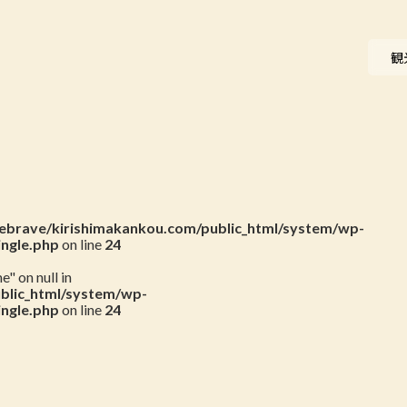
ニュース
観
会員一覧
お問い合わせ
brave/kirishimakankou.com/public_html/system/wp-
ingle.php
on line
24
" on null in
blic_html/system/wp-
ingle.php
on line
24