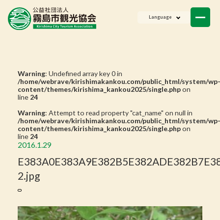
ニュース
Language
会員一覧
お問い合わせ
Warning
: Undefined array key 0 in
/home/webrave/kirishimakankou.com/public_html/system/wp
content/themes/kirishima_kankou2025/single.php
on
line
24
Warning
: Attempt to read property "cat_name" on null in
/home/webrave/kirishimakankou.com/public_html/system/wp
content/themes/kirishima_kankou2025/single.php
on
line
24
2016.1.29
E383A0E383A9E382B5E382ADE382B7E3
2.jpg