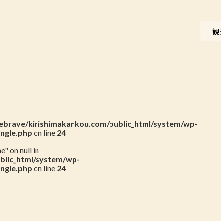
ニュース
観
会員一覧
お問い合わせ
brave/kirishimakankou.com/public_html/system/wp-
ingle.php
on line
24
" on null in
blic_html/system/wp-
ingle.php
on line
24