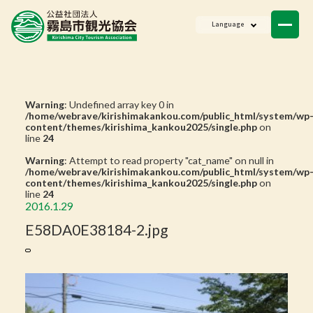
ニュース
Language
会員一覧
お問い合わせ
Warning
: Undefined array key 0 in
/home/webrave/kirishimakankou.com/public_html/system/wp
content/themes/kirishima_kankou2025/single.php
on
line
24
Warning
: Attempt to read property "cat_name" on null in
/home/webrave/kirishimakankou.com/public_html/system/wp
content/themes/kirishima_kankou2025/single.php
on
line
24
2016.1.29
E58DA0E38184-2.jpg