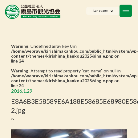
ニュース
Language
会員一覧
お問い合わせ
Warning
: Undefined array key 0 in
/home/webrave/kirishimakankou.com/public_html/system/wp
content/themes/kirishima_kankou2025/single.php
on
line
24
Warning
: Attempt to read property "cat_name" on null in
/home/webrave/kirishimakankou.com/public_html/system/wp
content/themes/kirishima_kankou2025/single.php
on
line
24
2016.1.29
E8A6B3E58589E6A188E58685E68980E58
2.jpg