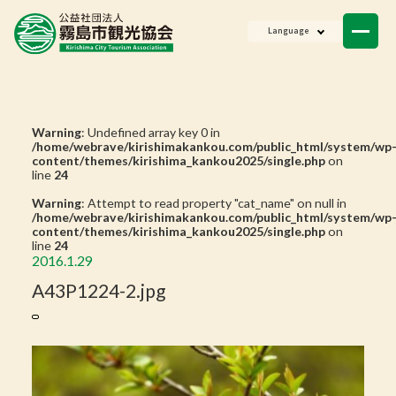
ニュース
Language
会員一覧
お問い合わせ
Warning
: Undefined array key 0 in
/home/webrave/kirishimakankou.com/public_html/system/wp
content/themes/kirishima_kankou2025/single.php
on
line
24
Warning
: Attempt to read property "cat_name" on null in
/home/webrave/kirishimakankou.com/public_html/system/wp
content/themes/kirishima_kankou2025/single.php
on
line
24
2016.1.29
A43P1224-2.jpg