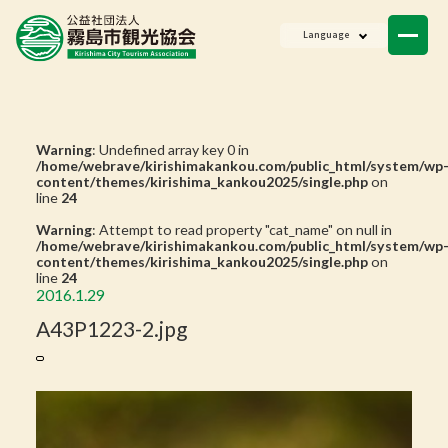
ニュース
Language
会員一覧
お問い合わせ
Warning
: Undefined array key 0 in
/home/webrave/kirishimakankou.com/public_html/system/wp
content/themes/kirishima_kankou2025/single.php
on
line
24
Warning
: Attempt to read property "cat_name" on null in
/home/webrave/kirishimakankou.com/public_html/system/wp
content/themes/kirishima_kankou2025/single.php
on
line
24
2016.1.29
A43P1223-2.jpg