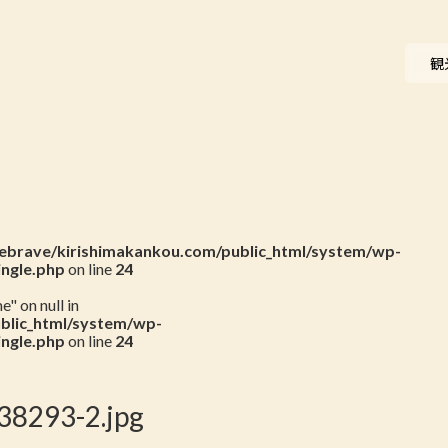
ニュース
観
会員一覧
お問い合わせ
brave/kirishimakankou.com/public_html/system/wp-
ingle.php
on line
24
" on null in
blic_html/system/wp-
ingle.php
on line
24
8293-2.jpg