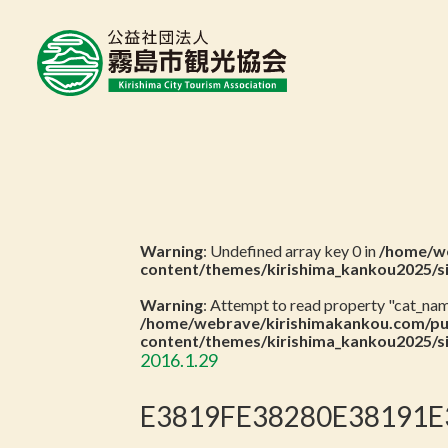
Warning
: Undefined array key 0 in
/home/we
content/themes/kirishima_kankou2025/s
Warning
: Attempt to read property "cat_name
/home/webrave/kirishimakankou.com/pu
content/themes/kirishima_kankou2025/s
2016.1.29
E3819FE38280E38191E3