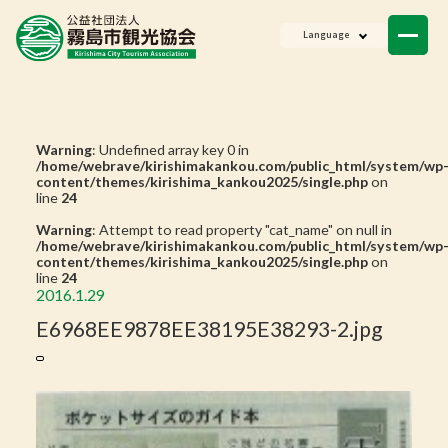
ニュース
Language
会員一覧
お問い合わせ
Warning
: Undefined array key 0 in
/home/webrave/kirishimakankou.com/public_html/system/wp
content/themes/kirishima_kankou2025/single.php
on
line
24
Warning
: Attempt to read property "cat_name" on null in
/home/webrave/kirishimakankou.com/public_html/system/wp
content/themes/kirishima_kankou2025/single.php
on
line
24
2016.1.29
E6968EE9878EE38195E38293-2.jpg