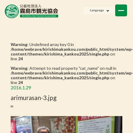
ニュース
Language
会員一覧
お問い合わせ
Warning
: Undefined array key 0 in
/home/webrave/kirishimakankou.com/public_html/system/wp
content/themes/kirishima_kankou2025/single.php
on
line
24
Warning
: Attempt to read property "cat_name" on null in
/home/webrave/kirishimakankou.com/public_html/system/wp
content/themes/kirishima_kankou2025/single.php
on
line
24
2016.1.29
arimurasan-3.jpg