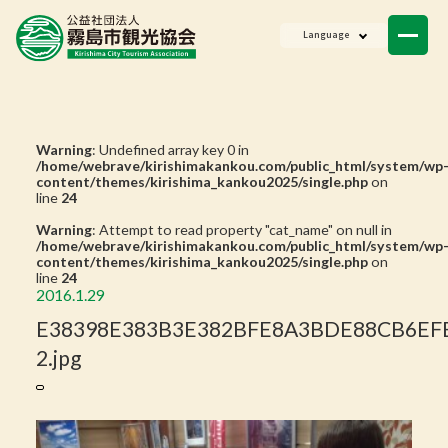
ニュース
Language
会員一覧
お問い合わせ
Warning
: Undefined array key 0 in
/home/webrave/kirishimakankou.com/public_html/system/wp
content/themes/kirishima_kankou2025/single.php
on
line
24
Warning
: Attempt to read property "cat_name" on null in
/home/webrave/kirishimakankou.com/public_html/system/wp
content/themes/kirishima_kankou2025/single.php
on
line
24
2016.1.29
E38398E383B3E382BFE8A3BDE88CB6EF
2.jpg