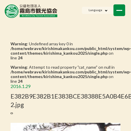
ニュース
Language
会員一覧
お問い合わせ
Warning
: Undefined array key 0 in
/home/webrave/kirishimakankou.com/public_html/system/wp
content/themes/kirishima_kankou2025/single.php
on
line
24
Warning
: Attempt to read property "cat_name" on null in
/home/webrave/kirishimakankou.com/public_html/system/wp
content/themes/kirishima_kankou2025/single.php
on
line
24
2016.1.29
E382B9E382B1E383BCE38388E5A0B4E6B
2.jpg