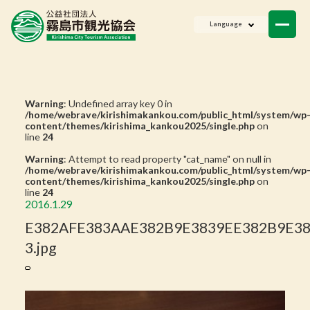
ニュース
Language
会員一覧
お問い合わせ
Warning
: Undefined array key 0 in
/home/webrave/kirishimakankou.com/public_html/system/wp
content/themes/kirishima_kankou2025/single.php
on
line
24
Warning
: Attempt to read property "cat_name" on null in
/home/webrave/kirishimakankou.com/public_html/system/wp
content/themes/kirishima_kankou2025/single.php
on
line
24
2016.1.29
E382AFE383AAE382B9E3839EE382B9E38
3.jpg