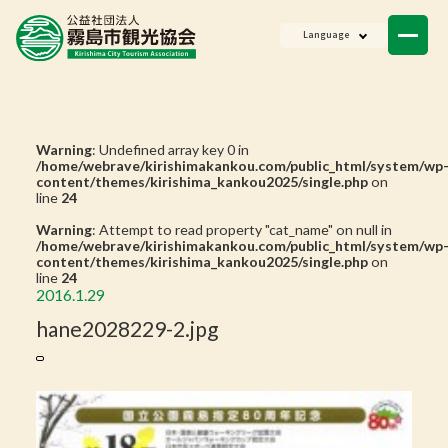
ニュース
Language
会員一覧
お問い合わせ
Warning
: Undefined array key 0 in
/home/webrave/kirishimakankou.com/public_html/system/wp
content/themes/kirishima_kankou2025/single.php
on
line
24
Warning
: Attempt to read property "cat_name" on null in
/home/webrave/kirishimakankou.com/public_html/system/wp
content/themes/kirishima_kankou2025/single.php
on
line
24
2016.1.29
hane2028229-2.jpg