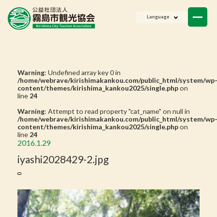
ニュース
Language
会員一覧
お問い合わせ
Warning
: Undefined array key 0 in
/home/webrave/kirishimakankou.com/public_html/system/wp
content/themes/kirishima_kankou2025/single.php
on
line
24
Warning
: Attempt to read property "cat_name" on null in
/home/webrave/kirishimakankou.com/public_html/system/wp
content/themes/kirishima_kankou2025/single.php
on
line
24
2016.1.29
iyashi2028429-2.jpg