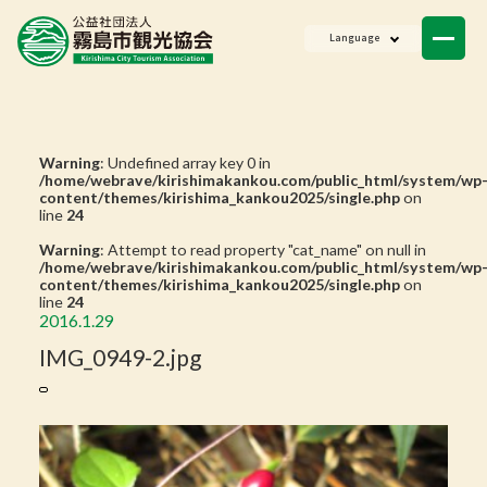
ニュース
Language
会員一覧
お問い合わせ
Warning
: Undefined array key 0 in
/home/webrave/kirishimakankou.com/public_html/system/wp
content/themes/kirishima_kankou2025/single.php
on
line
24
Warning
: Attempt to read property "cat_name" on null in
/home/webrave/kirishimakankou.com/public_html/system/wp
content/themes/kirishima_kankou2025/single.php
on
line
24
2016.1.29
IMG_0949-2.jpg