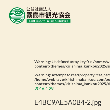
Warning
: Undefined array key 0 in
/home/we
content/themes/kirishima_kankou2025/s
Warning
: Attempt to read property "cat_name
/home/webrave/kirishimakankou.com/pu
content/themes/kirishima_kankou2025/s
2016.1.29
E4BC9AE5A0B4-2.jpg