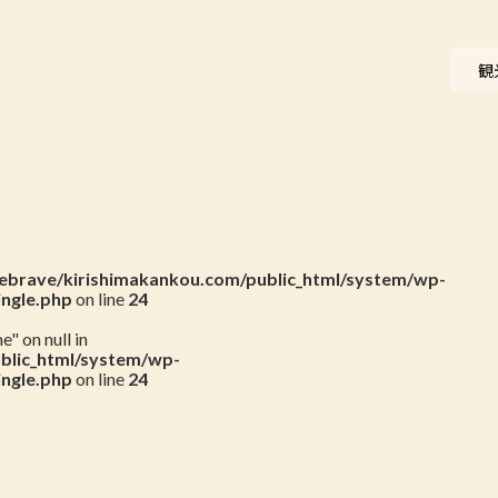
ニュース
観
会員一覧
お問い合わせ
brave/kirishimakankou.com/public_html/system/wp-
ingle.php
on line
24
" on null in
blic_html/system/wp-
ingle.php
on line
24