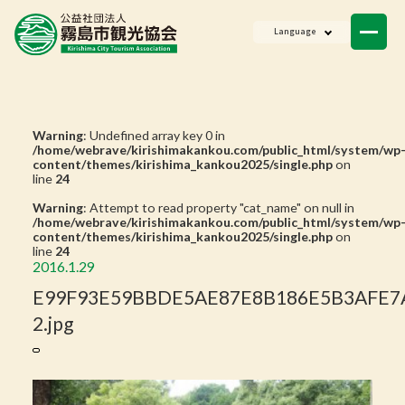
ニュース
Language
会員一覧
お問い合わせ
Warning
: Undefined array key 0 in
/home/webrave/kirishimakankou.com/public_html/system/wp
content/themes/kirishima_kankou2025/single.php
on
line
24
Warning
: Attempt to read property "cat_name" on null in
/home/webrave/kirishimakankou.com/public_html/system/wp
content/themes/kirishima_kankou2025/single.php
on
line
24
2016.1.29
E99F93E59BBDE5AE87E8B186E5B3AFE7
2.jpg