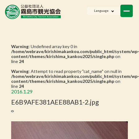
ニュース
Language
会員一覧
お問い合わせ
Warning
: Undefined array key 0 in
/home/webrave/kirishimakankou.com/public_html/system/wp
content/themes/kirishima_kankou2025/single.php
on
line
24
Warning
: Attempt to read property "cat_name" on null in
/home/webrave/kirishimakankou.com/public_html/system/wp
content/themes/kirishima_kankou2025/single.php
on
line
24
2016.1.29
E6B9AFE381AEE88AB1-2.jpg