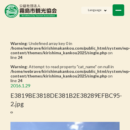
ニュース
Language
会員一覧
お問い合わせ
Warning
: Undefined array key 0 in
/home/webrave/kirishimakankou.com/public_html/system/wp
content/themes/kirishima_kankou2025/single.php
on
line
24
Warning
: Attempt to read property "cat_name" on null in
/home/webrave/kirishimakankou.com/public_html/system/wp
content/themes/kirishima_kankou2025/single.php
on
line
24
2016.1.29
E3819BE3818DE381B2E38289EFBC95-
2.jpg