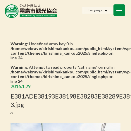
ニュース
Language
会員一覧
お問い合わせ
Warning
: Undefined array key 0 in
/home/webrave/kirishimakankou.com/public_html/system/wp
content/themes/kirishima_kankou2025/single.php
on
line
24
Warning
: Attempt to read property "cat_name" on null in
/home/webrave/kirishimakankou.com/public_html/system/wp
content/themes/kirishima_kankou2025/single.php
on
line
24
2016.1.29
E381ADE38193E38198E38283E38289E38
3.jpg