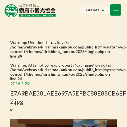
ニュース
Language
会員一覧
お問い合わせ
Warning
: Undefined array key 0 in
/home/webrave/kirishimakankou.com/public_html/system/wp
content/themes/kirishima_kankou2025/single.php
on
line
24
Warning
: Attempt to read property "cat_name" on null in
/home/webrave/kirishimakankou.com/public_html/system/wp
content/themes/kirishima_kankou2025/single.php
on
line
24
2016.1.29
E7A9BAE381AEE697A5EFBC88E88CB6EF
2.jpg