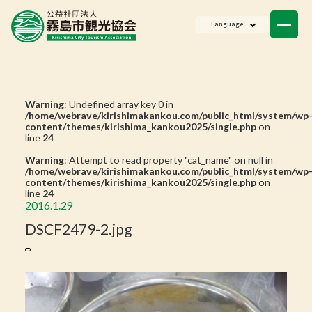
ニュース
Language
会員一覧
お問い合わせ
Warning
: Undefined array key 0 in
/home/webrave/kirishimakankou.com/public_html/system/wp
content/themes/kirishima_kankou2025/single.php
on
line
24
Warning
: Attempt to read property "cat_name" on null in
/home/webrave/kirishimakankou.com/public_html/system/wp
content/themes/kirishima_kankou2025/single.php
on
line
24
2016.1.29
DSCF2479-2.jpg