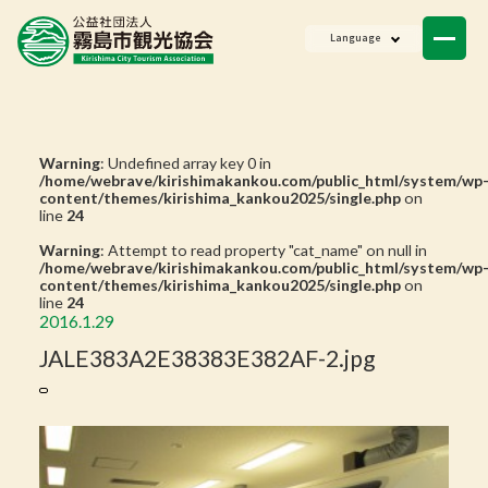
ニュース
Language
会員一覧
お問い合わせ
Warning
: Undefined array key 0 in
/home/webrave/kirishimakankou.com/public_html/system/wp
content/themes/kirishima_kankou2025/single.php
on
line
24
Warning
: Attempt to read property "cat_name" on null in
/home/webrave/kirishimakankou.com/public_html/system/wp
content/themes/kirishima_kankou2025/single.php
on
line
24
2016.1.29
JALE383A2E38383E382AF-2.jpg