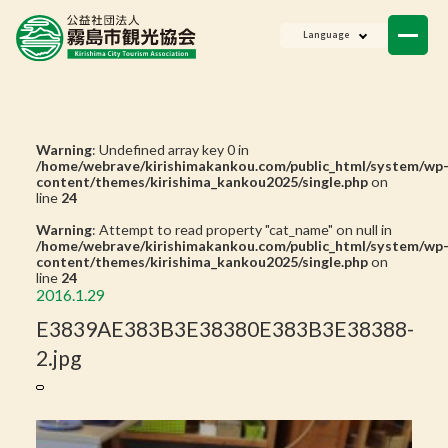
ニュース
Language
会員一覧
お問い合わせ
Warning
: Undefined array key 0 in
/home/webrave/kirishimakankou.com/public_html/system/wp
content/themes/kirishima_kankou2025/single.php
on
line
24
Warning
: Attempt to read property "cat_name" on null in
/home/webrave/kirishimakankou.com/public_html/system/wp
content/themes/kirishima_kankou2025/single.php
on
line
24
2016.1.29
E3839AE383B3E38380E383B3E38388-
2.jpg