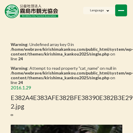
ニュース
Language
会員一覧
お問い合わせ
Warning
: Undefined array key 0 in
/home/webrave/kirishimakankou.com/public_html/system/wp
content/themes/kirishima_kankou2025/single.php
on
line
24
Warning
: Attempt to read property "cat_name" on null in
/home/webrave/kirishimakankou.com/public_html/system/wp
content/themes/kirishima_kankou2025/single.php
on
line
24
2016.1.29
E382A4E383AFE382BFE38390E382B3E29
2.jpg