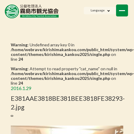
ニュース
Language
会員一覧
お問い合わせ
Warning
: Undefined array key 0 in
/home/webrave/kirishimakankou.com/public_html/system/wp
content/themes/kirishima_kankou2025/single.php
on
line
24
Warning
: Attempt to read property "cat_name" on null in
/home/webrave/kirishimakankou.com/public_html/system/wp
content/themes/kirishima_kankou2025/single.php
on
line
24
2016.1.29
E381AAE3818BE381BEE3818FE38293-
2.jpg