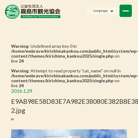
ニュース
Language
会員一覧
お問い合わせ
Warning
: Undefined array key 0 in
/home/webrave/kirishimakankou.com/public_html/system/wp
content/themes/kirishima_kankou2025/single.php
on
line
24
Warning
: Attempt to read property "cat_name" on null in
/home/webrave/kirishimakankou.com/public_html/system/wp
content/themes/kirishima_kankou2025/single.php
on
line
24
2016.1.29
E9AB98E58D83E7A982E38080E382B8E38
2.jpg