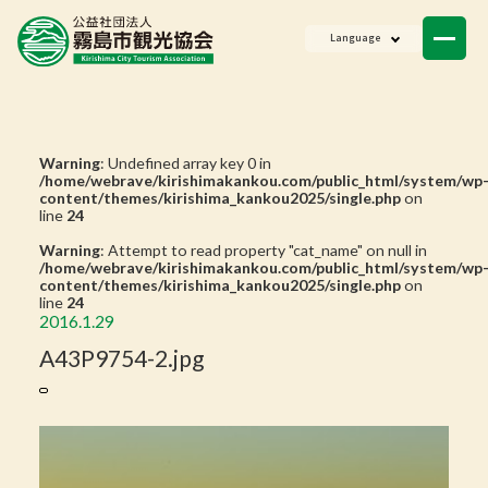
ニュース
Language
会員一覧
お問い合わせ
Warning
: Undefined array key 0 in
/home/webrave/kirishimakankou.com/public_html/system/wp
content/themes/kirishima_kankou2025/single.php
on
line
24
Warning
: Attempt to read property "cat_name" on null in
/home/webrave/kirishimakankou.com/public_html/system/wp
content/themes/kirishima_kankou2025/single.php
on
line
24
2016.1.29
A43P9754-2.jpg